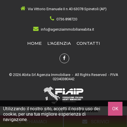
Via Vittorio Emanuele II n.40 63078 Spinetoli (AP)
0736 898720
info@agenziaimmobiliareabita.it
HOME
L'AGENZIA
CONTATTI
© 2026 Abita Srl Agenzia Immobiliare - All Rights Reserved - P.IVA
02040380442
Utilizzando il nostro sito, accetti il nostro uso dei
OK
Site Map
-
Privacy
-
Powered By Gestim
cookie
, per una tua migliore esperienza di
navigazione.
CHIAMACI
SCRIVICI