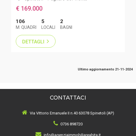
€ 169.000
106
5
2
M. QUADRI
LOCALI
BAGNI
DETTAGLI
Ultimo aggiornamento 21-11-2024
CONTATTACI
Via Vittorio Emanuele II n.40 63078 Spinetoli (AP)
0736 898720
info@agenziaimmobiliareabita.it