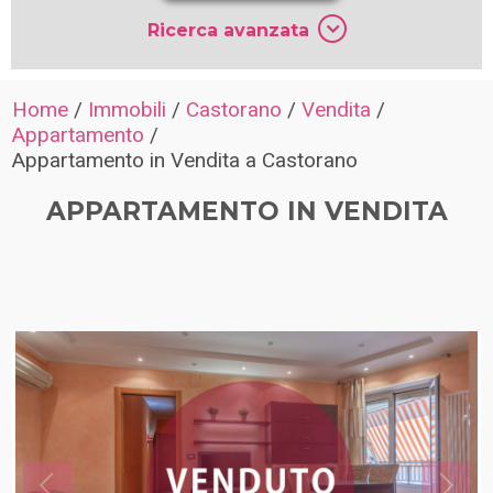
Ricerca avanzata
Home
/
Immobili
/
Castorano
/
Vendita
/
Appartamento
/
Appartamento in Vendita a Castorano
APPARTAMENTO IN VENDITA