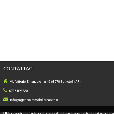
CONTATTACI
Via Vittorio Emanuele II n.40 63078 Spinetoli (AP)
0736 898720
info@agenziaimmobiliareabita.it
Utilizzando il nostro sito, accetti il nostro uso dei
cookie
, per 