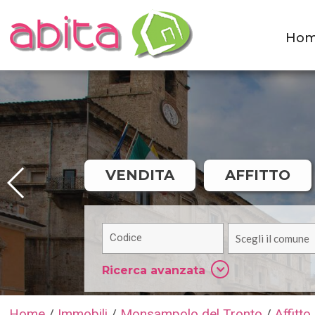
Ho
VENDITA
AFFITTO
Scegli il comune
Ricerca avanzata
Home
/
Immobili
/
Monsampolo del Tronto
/
Affitto