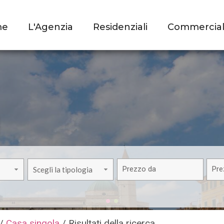
me
L'Agenzia
Residenziali
Commerciali 
Scegli la tipologia
/
Casa singola
/
Risultati della ricerca